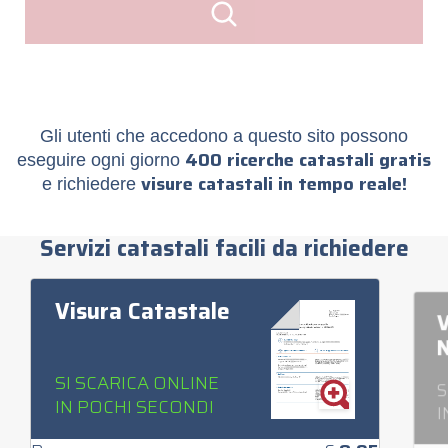
Gli utenti che accedono a questo sito possono
400 ricerche catastali gratis
eseguire ogni giorno
visure catastali in tempo reale!
e richiedere
Servizi catastali facili da richiedere
Visura Catastale
V
N
SI SCARICA ONLINE
S
IN POCHI SECONDI
I