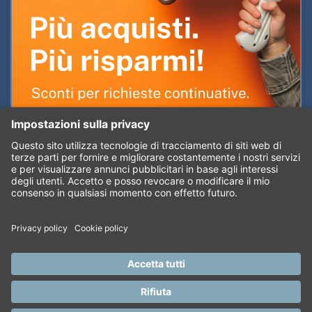
©2026 Comas S.r.l. Società soggetta all’attività di direzione e
coordinamento di CRIBIS Holding S.r.l. - Società con unico socio