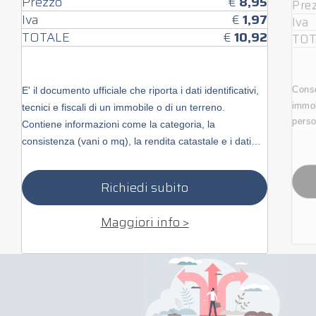
Prezzo
€
8,95
Pre
Iva
€
1,97
Iva
TOTALE
€
10,92
TOT
Conse
E' il documento ufficiale che riporta i dati identificativi,
immobi
tecnici e fiscali di un immobile o di un terreno.
person
Contiene informazioni come la categoria, la
consistenza (vani o mq), la rendita catastale e i dati
anagrafici degli intestatari.
Richiedi subito
Maggiori info >