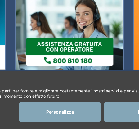
a Catastale su soggetto
Condizioni di vendita
Privacy Policy
 Catastale
Cookie Policy
metria Catastale
Business Ethics Policy