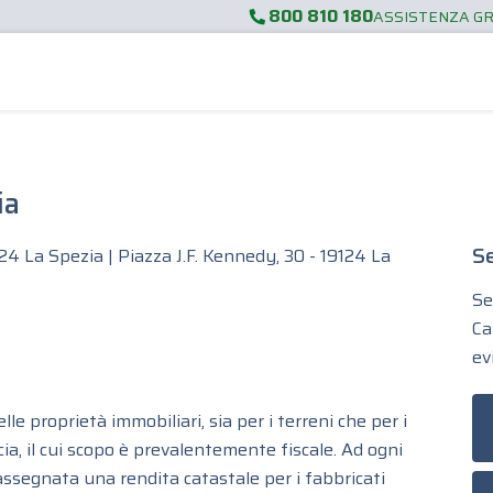
800 810 180
ASSISTENZA G
ia
Se
24 La Spezia | Piazza J.F. Kennedy, 30 - 19124 La
Se
Ca
ev
lle proprietà immobiliari, sia per i terreni che per i
ia, il cui scopo è prevalentemente fiscale. Ad ogni
assegnata una rendita catastale per i fabbricati