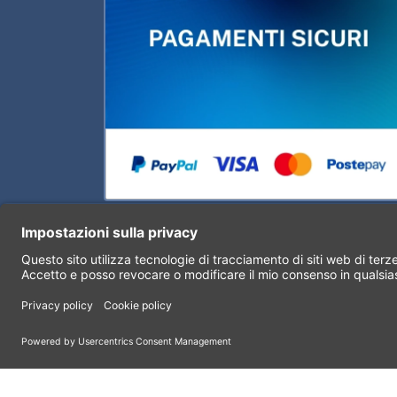
Numero Verde
Visur
800 810 180
Mappa
Plani
Contattaci
FAQ